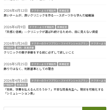
2026年6月12日
ドクターよろず相談所
医業経営
良いチームが、良いクリニックを作る——スポーツから学んだ組織論
2026年6月9日
ドクターよろず相談所
医業経営
「共感と信頼」---クリニックが選ばれ続けるための、目に見えない資産
2026年5月26日
ドクターのライフプラン・ファイナンシャルプラン
ドクターよろ
ず相談所
相続・医業承継
クリニックの親子承継をする前に必ずして欲しいこと
2026年5月25日
ドクターよろず相談所
医業経営
飾りではなく、判断基準としての理念
2026年4月16日
ドクターのライフプラン・ファイナンシャルプラン
ドクターよろ
ず相談所
医業経営
「将来、学費を払えるんだろうか？」不安な院長先生へ。現状を可視化する
「シミュレーション表」
検