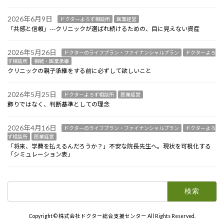
2026年6月9日
ドクターよろず相談所
医業経営
「共感と信頼」---クリニックが選ばれ続けるための、目に見えない資産
2026年5月26日
ドクターのライフプラン・ファイナンシャルプラン
ドクターよろ
ず相談所
相続・医業承継
クリニックの親子承継をする前に必ずして欲しいこと
2026年5月25日
ドクターよろず相談所
医業経営
飾りではなく、判断基準としての理念
2026年4月16日
ドクターのライフプラン・ファイナンシャルプラン
ドクターよろ
ず相談所
医業経営
「将来、学費を払えるんだろうか？」不安な院長先生へ。現状を可視化する
「シミュレーション表」
検
索:
Copyright © 株式会社ドクター総合支援センター All Rights Reserved.