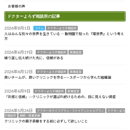
お客様の声
ドクターよろず相談所の記事
2026年8月1日
コラム
ドクターよろず相談所
人はみんな別々の世界を生きている ― 動物園で知った『環世界』という考え
方
2026年6月19日
ドクターよろず相談所
医業経営
繰り返し伝え続けた先に、信頼がある
2026年6月12日
ドクターよろず相談所
医業経営
良いチームが、良いクリニックを作る——スポーツから学んだ組織論
2026年6月9日
ドクターよろず相談所
医業経営
「共感と信頼」---クリニックが選ばれ続けるための、目に見えない資産
2026年5月26日
ドクターのライフプラン・ファイナンシャルプラン
ドクターよろ
ず相談所
相続・医業承継
クリニックの親子承継をする前に必ずして欲しいこと