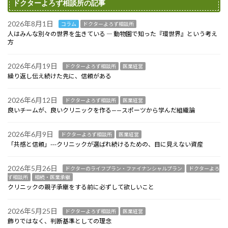
ドクターよろず相談所の記事
2026年8月1日
コラム
ドクターよろず相談所
人はみんな別々の世界を生きている ― 動物園で知った『環世界』という考え
方
2026年6月19日
ドクターよろず相談所
医業経営
繰り返し伝え続けた先に、信頼がある
2026年6月12日
ドクターよろず相談所
医業経営
良いチームが、良いクリニックを作る——スポーツから学んだ組織論
2026年6月9日
ドクターよろず相談所
医業経営
「共感と信頼」---クリニックが選ばれ続けるための、目に見えない資産
2026年5月26日
ドクターのライフプラン・ファイナンシャルプラン
ドクターよろ
ず相談所
相続・医業承継
クリニックの親子承継をする前に必ずして欲しいこと
2026年5月25日
ドクターよろず相談所
医業経営
飾りではなく、判断基準としての理念