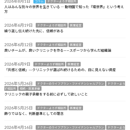
2026年8月1日
コラム
ドクターよろず相談所
人はみんな別々の世界を生きている ― 動物園で知った『環世界』という考え
方
2026年6月19日
ドクターよろず相談所
医業経営
繰り返し伝え続けた先に、信頼がある
2026年6月12日
ドクターよろず相談所
医業経営
良いチームが、良いクリニックを作る——スポーツから学んだ組織論
2026年6月9日
ドクターよろず相談所
医業経営
「共感と信頼」---クリニックが選ばれ続けるための、目に見えない資産
2026年5月26日
ドクターのライフプラン・ファイナンシャルプラン
ドクターよろ
ず相談所
相続・医業承継
クリニックの親子承継をする前に必ずして欲しいこと
2026年5月25日
ドクターよろず相談所
医業経営
飾りではなく、判断基準としての理念
2026年4月16日
ドクターのライフプラン・ファイナンシャルプラン
ドクターよろ