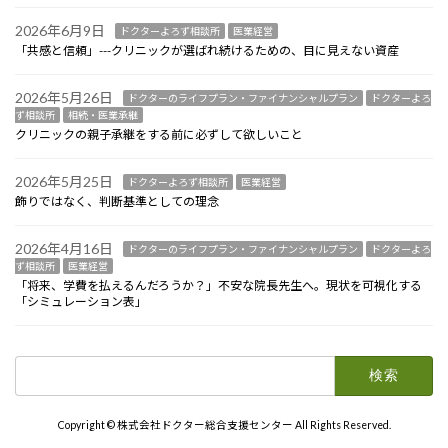
2026年6月9日
ドクターよろず相談所
医業経営
「共感と信頼」---クリニックが選ばれ続けるための、目に見えない資産
2026年5月26日
ドクターのライフプラン・ファイナンシャルプラン
ドクターよろ
ず相談所
相続・医業承継
クリニックの親子承継をする前に必ずして欲しいこと
2026年5月25日
ドクターよろず相談所
医業経営
飾りではなく、判断基準としての理念
2026年4月16日
ドクターのライフプラン・ファイナンシャルプラン
ドクターよろ
ず相談所
医業経営
「将来、学費を払えるんだろうか？」不安な院長先生へ。現状を可視化する
「シミュレーション表」
検
索:
Copyright © 株式会社ドクター総合支援センター All Rights Reserved.