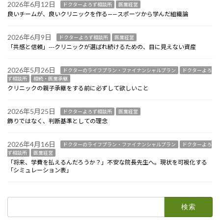
2026年6月12日
ドクターよろず相談所
医業経営
良いチームが、良いクリニックを作る——スポーツから学んだ組織論
2026年6月9日
ドクターよろず相談所
医業経営
「共感と信頼」---クリニックが選ばれ続けるための、目に見えない資産
2026年5月26日
ドクターのライフプラン・ファイナンシャルプラン
ドクターよろ
ず相談所
相続・医業承継
クリニックの親子承継をする前に必ずして欲しいこと
2026年5月25日
ドクターよろず相談所
医業経営
飾りではなく、判断基準としての理念
2026年4月16日
ドクターのライフプラン・ファイナンシャルプラン
ドクターよろ
ず相談所
医業経営
「将来、学費を払えるんだろうか？」不安な院長先生へ。現状を可視化する
「シミュレーション表」
検
索: