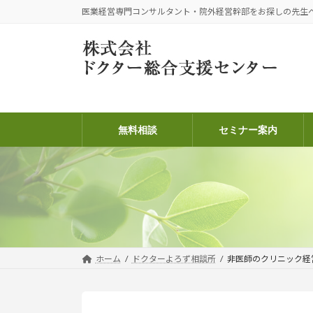
コ
ナ
医業経営専門コンサルタント・院外経営幹部をお探しの先生
ン
ビ
テ
ゲ
ン
ー
ツ
シ
へ
ョ
ス
ン
キ
に
無料相談
セミナー案内
ッ
移
プ
動
ホーム
ドクターよろず相談所
非医師のクリニック経