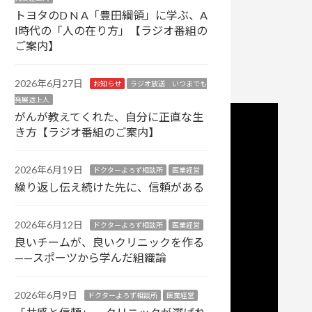
トヨタのD N A「豊田綱領」に学ぶ、A
I時代の「人の在り方」【ラジオ番組の
ご案内】
2026年6月27日
お知らせ
ラジオ放送 いつまでも
発展途上人
がんが教えてくれた、自分に正直な生
き方【ラジオ番組のご案内】
2026年6月19日
ドクターよろず相談所
医業経営
繰り返し伝え続けた先に、信頼がある
2026年6月12日
ドクターよろず相談所
医業経営
良いチームが、良いクリニックを作る
——スポーツから学んだ組織論
2026年6月9日
ドクターよろず相談所
医業経営