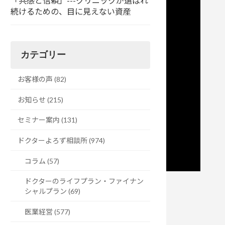
「共感と信頼」---クリニックが選ばれ
続けるための、目に見えない資産
カテゴリー
お客様の声 (82)
お知らせ (215)
セミナー案内 (131)
ドクターよろず相談所 (974)
コラム (57)
ドクターのライフプラン・ファイナン
シャルプラン (69)
医業経営 (577)