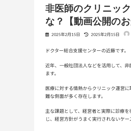
非医師のクリニッ
な？【動画公開のお
最
2025年2月15日
2025年2月15日
終
更
ドクター総合支援センターの近藤です。
新
日
時
近年、一般社団法人などを活用して、非
:
ます。
医療に対する情熱からクリニック運営に
難な側面が多く存在します。
主な課題として、経営者と実際に診療を
じ、経営方針がうまく実行されないケー