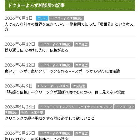
ドクターよろず相談所の記事
2026年8月1日
コラム
ドクターよろず相談所
人はみんな別々の世界を生きている ― 動物園で知った『環世界』という考え
方
2026年6月19日
ドクターよろず相談所
医業経営
繰り返し伝え続けた先に、信頼がある
2026年6月12日
ドクターよろず相談所
医業経営
良いチームが、良いクリニックを作る——スポーツから学んだ組織論
2026年6月9日
ドクターよろず相談所
医業経営
「共感と信頼」---クリニックが選ばれ続けるための、目に見えない資産
2026年5月26日
ドクターのライフプラン・ファイナンシャルプラン
ドクターよろ
ず相談所
相続・医業承継
クリニックの親子承継をする前に必ずして欲しいこと
2026年5月25日
ドクターよろず相談所
医業経営
飾りではなく、判断基準としての理念