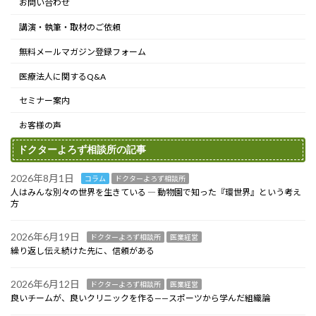
お問い合わせ
講演・執筆・取材のご依頼
無料メールマガジン登録フォーム
医療法人に関するQ&A
セミナー案内
お客様の声
ドクターよろず相談所の記事
2026年8月1日
コラム
ドクターよろず相談所
人はみんな別々の世界を生きている ― 動物園で知った『環世界』という考え
方
2026年6月19日
ドクターよろず相談所
医業経営
繰り返し伝え続けた先に、信頼がある
2026年6月12日
ドクターよろず相談所
医業経営
良いチームが、良いクリニックを作る——スポーツから学んだ組織論