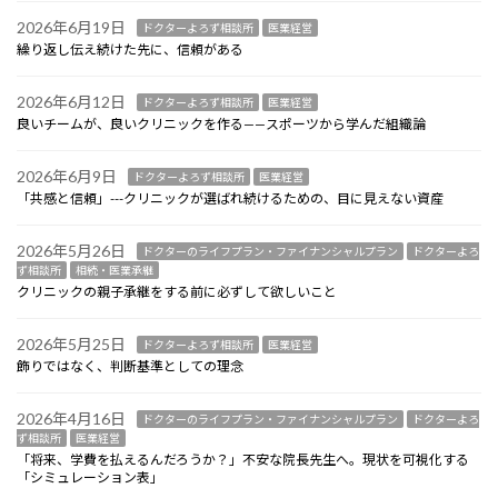
2026年6月19日
ドクターよろず相談所
医業経営
繰り返し伝え続けた先に、信頼がある
2026年6月12日
ドクターよろず相談所
医業経営
良いチームが、良いクリニックを作る——スポーツから学んだ組織論
2026年6月9日
ドクターよろず相談所
医業経営
「共感と信頼」---クリニックが選ばれ続けるための、目に見えない資産
2026年5月26日
ドクターのライフプラン・ファイナンシャルプラン
ドクターよろ
ず相談所
相続・医業承継
クリニックの親子承継をする前に必ずして欲しいこと
2026年5月25日
ドクターよろず相談所
医業経営
飾りではなく、判断基準としての理念
2026年4月16日
ドクターのライフプラン・ファイナンシャルプラン
ドクターよろ
ず相談所
医業経営
「将来、学費を払えるんだろうか？」不安な院長先生へ。現状を可視化する
「シミュレーション表」