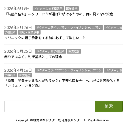
2026年6月9日
ドクターよろず相談所
医業経営
「共感と信頼」---クリニックが選ばれ続けるための、目に見えない資産
2026年5月26日
ドクターのライフプラン・ファイナンシャルプラン
ドクターよろ
ず相談所
相続・医業承継
クリニックの親子承継をする前に必ずして欲しいこと
2026年5月25日
ドクターよろず相談所
医業経営
飾りではなく、判断基準としての理念
2026年4月16日
ドクターのライフプラン・ファイナンシャルプラン
ドクターよろ
ず相談所
医業経営
「将来、学費を払えるんだろうか？」不安な院長先生へ。現状を可視化する
「シミュレーション表」
検
索:
Copyright © 株式会社ドクター総合支援センター All Rights Reserved.