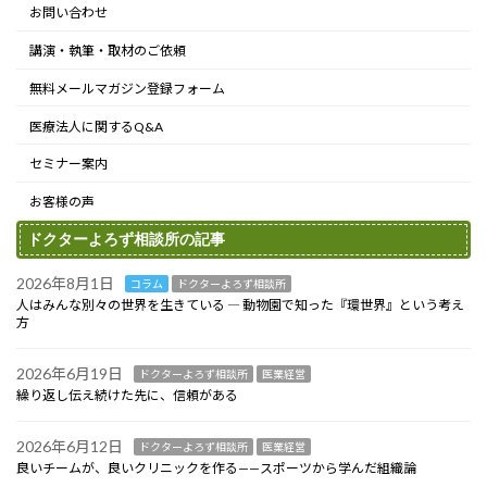
お問い合わせ
講演・執筆・取材のご依頼
無料メールマガジン登録フォーム
医療法人に関するQ&A
セミナー案内
お客様の声
ドクターよろず相談所の記事
2026年8月1日
コラム
ドクターよろず相談所
人はみんな別々の世界を生きている ― 動物園で知った『環世界』という考え
方
2026年6月19日
ドクターよろず相談所
医業経営
繰り返し伝え続けた先に、信頼がある
2026年6月12日
ドクターよろず相談所
医業経営
良いチームが、良いクリニックを作る——スポーツから学んだ組織論