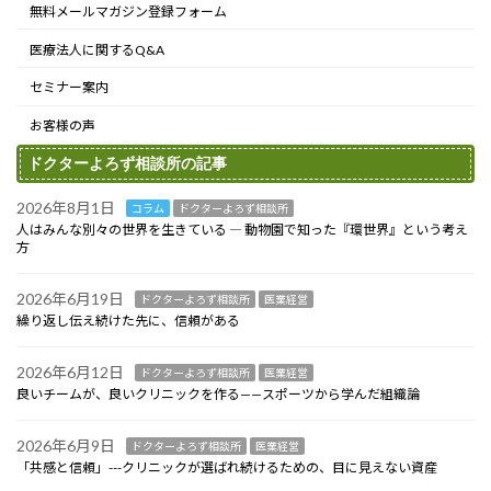
無料メールマガジン登録フォーム
医療法人に関するQ&A
セミナー案内
お客様の声
ドクターよろず相談所の記事
2026年8月1日
コラム
ドクターよろず相談所
人はみんな別々の世界を生きている ― 動物園で知った『環世界』という考え
方
2026年6月19日
ドクターよろず相談所
医業経営
繰り返し伝え続けた先に、信頼がある
2026年6月12日
ドクターよろず相談所
医業経営
良いチームが、良いクリニックを作る——スポーツから学んだ組織論
2026年6月9日
ドクターよろず相談所
医業経営
「共感と信頼」---クリニックが選ばれ続けるための、目に見えない資産