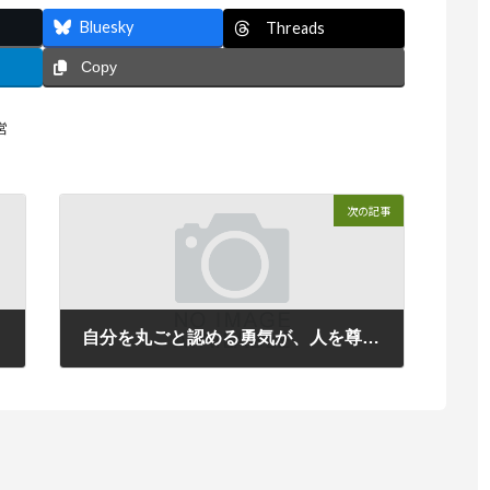
Bluesky
Threads
Copy
営
次の記事
】
自分を丸ごと認める勇気が、人を尊重する力になる【ラジオ番組のご案内】
2025年9月15日