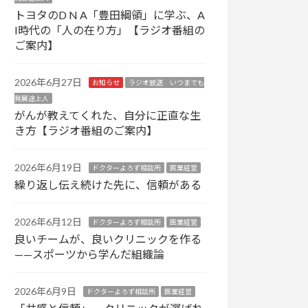
トヨタのD N A「豊田綱領」に学ぶ、A
I時代の「人の在り方」【ラジオ番組の
ご案内】
2026年6月27日
お知らせ
ラジオ放送 いつまでも
発展途上人
がんが教えてくれた、自分に正直な生
き方【ラジオ番組のご案内】
2026年6月19日
ドクターよろず相談所
医業経営
繰り返し伝え続けた先に、信頼がある
2026年6月12日
ドクターよろず相談所
医業経営
良いチームが、良いクリニックを作る
——スポーツから学んだ組織論
2026年6月9日
ドクターよろず相談所
医業経営