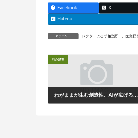
Facebook
X
Hatena
ドクターよろず相談所
、
医業経
カテゴリー
前の記事
わがままが生む創造性、AIが広げる個性【ラジオ番組のご案内
2025年9月1日