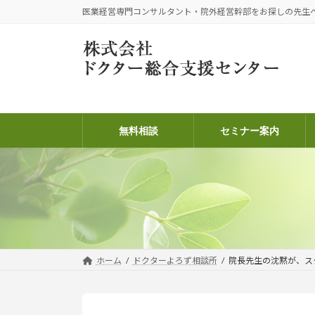
コ
ナ
医業経営専門コンサルタント・院外経営幹部をお探しの先生
ン
ビ
テ
ゲ
ン
ー
ツ
シ
へ
ョ
ス
ン
キ
に
無料相談
セミナー案内
ッ
移
プ
動
ホーム
ドクターよろず相談所
院長先生の沈黙が、ス