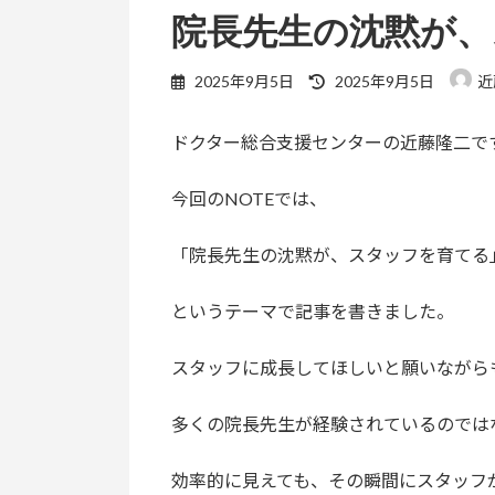
院長先生の沈黙が
最
2025年9月5日
2025年9月5日
近
終
更
ドクター総合支援センターの近藤隆二で
新
日
時
今回のNOTEでは、
:
「院長先生の沈黙が、スタッフを育てる
というテーマで記事を書きました。
スタッフに成長してほしいと願いながらも
多くの院長先生が経験されているのでは
効率的に見えても、その瞬間にスタッフ