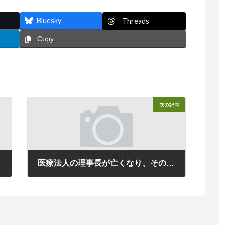
Bluesky
Threads
Copy
次の記事
ラ⇒
医療法人の理事長が亡くなり、その出資持分を兄弟２名で相続するする予定です。持分を相続すると自動的に社員になるのでしょうか？
2011年10月11日