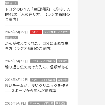
発展途上人
トヨタのD N A「豊田綱領」に学ぶ、A
I時代の「人の在り方」【ラジオ番組の
ご案内】
2026年6月27日
お知らせ
ラジオ放送 いつまでも
発展途上人
がんが教えてくれた、自分に正直な生
き方【ラジオ番組のご案内】
2026年6月19日
ドクターよろず相談所
医業経営
繰り返し伝え続けた先に、信頼がある
2026年6月12日
ドクターよろず相談所
医業経営
良いチームが、良いクリニックを作る
——スポーツから学んだ組織論
2026年6月9日
ドクターよろず相談所
医業経営