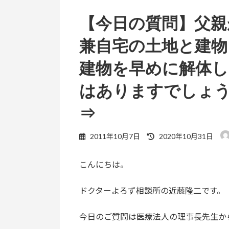
【今日の質問】父親
兼自宅の土地と建物
建物を早めに解体
はありますでしょ
⇒
最
2011年10月7日
2020年10月31日
終
更
こんにちは。
新
日
時
ドクターよろず相談所の近藤隆二です。
:
今日のご質問は医療法人の理事長先生か