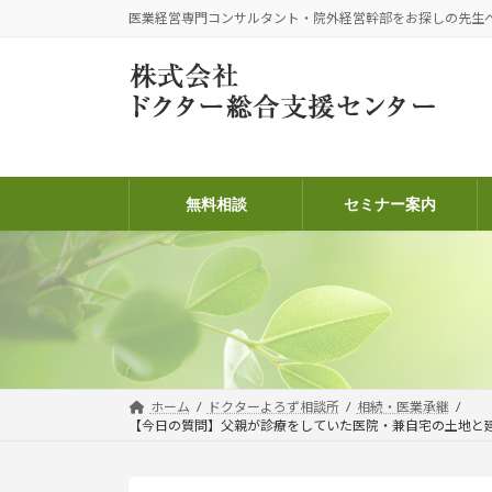
コ
ナ
医業経営専門コンサルタント・院外経営幹部をお探しの先生
ン
ビ
テ
ゲ
ン
ー
ツ
シ
へ
ョ
ス
ン
キ
に
無料相談
セミナー案内
ッ
移
プ
動
ホーム
ドクターよろず相談所
相続・医業承継
【今日の質問】父親が診療をしていた医院・兼自宅の土地と