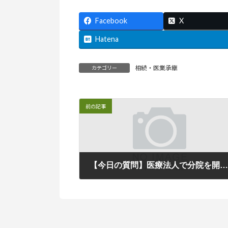
Facebook
X
Hatena
相続・医業承継
カテゴリー
前の記事
【今日の質問】医療法人で分院を開設する予定です。分院の名前を「○○センタークリニック」としたいのですが、可能でしょうか？ 【答え】はコチ
2011年10月5日