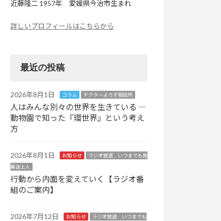
近藤隆二 1957年 愛媛県今治市生まれ
詳しいプロフィールはこちらから
最近の投稿
2026年8月1日
コラム
ドクターよろず相談所
人はみんな別々の世界を生きている ―
動物園で知った『環世界』という考え
方
2026年8月1日
お知らせ
ラジオ放送 いつまでも発
展途上人
行動から内面を変えていく【ラジオ番
組のご案内】
2026年7月12日
お知らせ
ラジオ放送 いつまでも