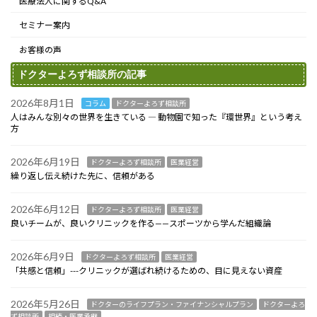
医療法人に関するQ&A
セミナー案内
お客様の声
ドクターよろず相談所の記事
2026年8月1日
コラム
ドクターよろず相談所
人はみんな別々の世界を生きている ― 動物園で知った『環世界』という考え
方
2026年6月19日
ドクターよろず相談所
医業経営
繰り返し伝え続けた先に、信頼がある
2026年6月12日
ドクターよろず相談所
医業経営
良いチームが、良いクリニックを作る——スポーツから学んだ組織論
2026年6月9日
ドクターよろず相談所
医業経営
「共感と信頼」---クリニックが選ばれ続けるための、目に見えない資産
2026年5月26日
ドクターのライフプラン・ファイナンシャルプラン
ドクターよろ
ず相談所
相続・医業承継