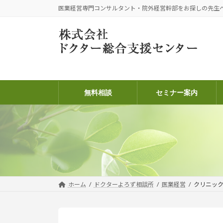
コ
ナ
医業経営専門コンサルタント・院外経営幹部をお探しの先生
ン
ビ
テ
ゲ
ン
ー
ツ
シ
へ
ョ
ス
ン
キ
に
無料相談
セミナー案内
ッ
移
プ
動
ホーム
ドクターよろず相談所
医業経営
クリニッ