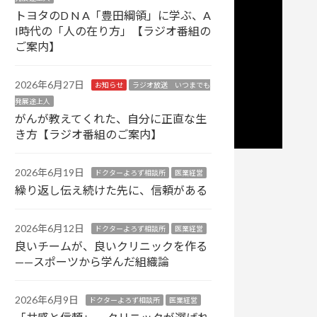
トヨタのD N A「豊田綱領」に学ぶ、A
I時代の「人の在り方」【ラジオ番組の
ご案内】
2026年6月27日
お知らせ
ラジオ放送 いつまでも
発展途上人
がんが教えてくれた、自分に正直な生
き方【ラジオ番組のご案内】
2026年6月19日
ドクターよろず相談所
医業経営
繰り返し伝え続けた先に、信頼がある
2026年6月12日
ドクターよろず相談所
医業経営
良いチームが、良いクリニックを作る
——スポーツから学んだ組織論
2026年6月9日
ドクターよろず相談所
医業経営