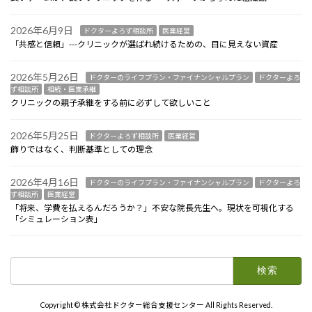
2026年6月9日
ドクターよろず相談所
医業経営
「共感と信頼」---クリニックが選ばれ続けるための、目に見えない資産
2026年5月26日
ドクターのライフプラン・ファイナンシャルプラン
ドクターよろ
ず相談所
相続・医業承継
クリニックの親子承継をする前に必ずして欲しいこと
2026年5月25日
ドクターよろず相談所
医業経営
飾りではなく、判断基準としての理念
2026年4月16日
ドクターのライフプラン・ファイナンシャルプラン
ドクターよろ
ず相談所
医業経営
「将来、学費を払えるんだろうか？」不安な院長先生へ。現状を可視化する
「シミュレーション表」
検
索:
Copyright © 株式会社ドクター総合支援センター All Rights Reserved.