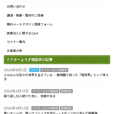
お問い合わせ
講演・執筆・取材のご依頼
無料メールマガジン登録フォーム
医療法人に関するQ&A
セミナー案内
お客様の声
ドクターよろず相談所の記事
2026年8月1日
コラム
ドクターよろず相談所
人はみんな別々の世界を生きている ― 動物園で知った『環世界』という考え
方
2026年6月19日
ドクターよろず相談所
医業経営
繰り返し伝え続けた先に、信頼がある
2026年6月12日
ドクターよろず相談所
医業経営
良いチームが、良いクリニックを作る——スポーツから学んだ組織論