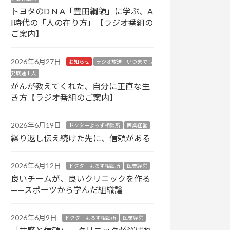
トヨタのD N A「豊田綱領」に学ぶ、A
I時代の「人の在り方」【ラジオ番組の
ご案内】
2026年6月27日
お知らせ
ラジオ放送 いつまでも
発展途上人
がんが教えてくれた、自分に正直な生
き方【ラジオ番組のご案内】
2026年6月19日
ドクターよろず相談所
医業経営
繰り返し伝え続けた先に、信頼がある
2026年6月12日
ドクターよろず相談所
医業経営
良いチームが、良いクリニックを作る
——スポーツから学んだ組織論
2026年6月9日
ドクターよろず相談所
医業経営