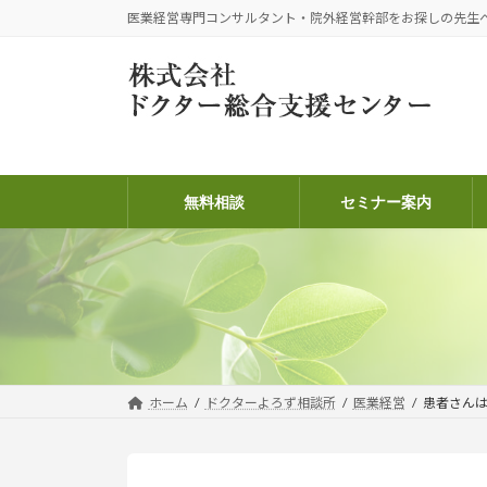
コ
ナ
医業経営専門コンサルタント・院外経営幹部をお探しの先生
ン
ビ
テ
ゲ
ン
ー
ツ
シ
へ
ョ
ス
ン
キ
に
無料相談
セミナー案内
ッ
移
プ
動
ホーム
ドクターよろず相談所
医業経営
患者さん