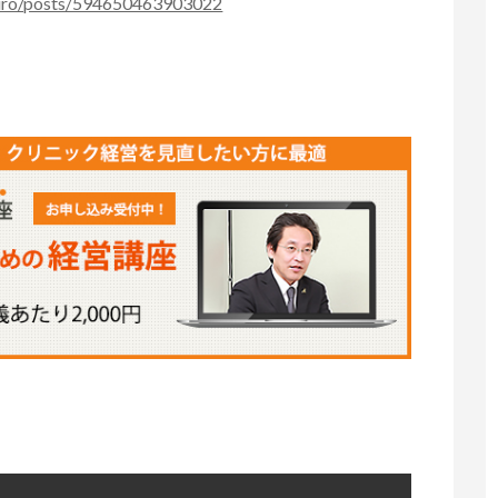
iro/posts/594650463903022