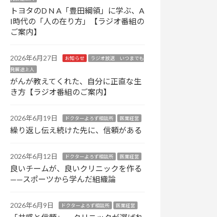
トヨタのD N A「豊田綱領」に学ぶ、A
I時代の「人の在り方」【ラジオ番組の
ご案内】
2026年6月27日
お知らせ
ラジオ放送 いつまでも
発展途上人
がんが教えてくれた、自分に正直な生
き方【ラジオ番組のご案内】
2026年6月19日
ドクターよろず相談所
医業経営
繰り返し伝え続けた先に、信頼がある
2026年6月12日
ドクターよろず相談所
医業経営
良いチームが、良いクリニックを作る
——スポーツから学んだ組織論
2026年6月9日
ドクターよろず相談所
医業経営