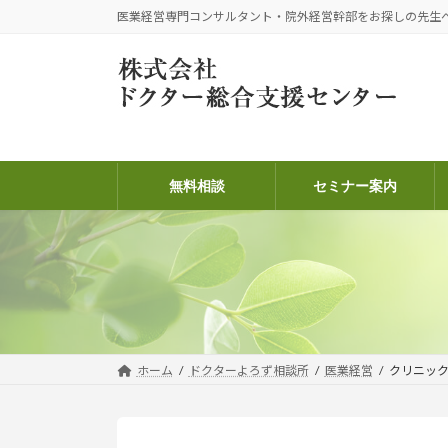
コ
ナ
医業経営専門コンサルタント・院外経営幹部をお探しの先生
ン
ビ
テ
ゲ
ン
ー
ツ
シ
へ
ョ
ス
ン
キ
に
無料相談
セミナー案内
ッ
移
プ
動
ホーム
ドクターよろず相談所
医業経営
クリニッ