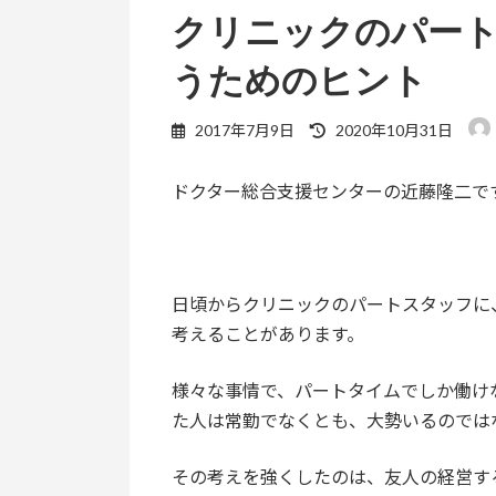
クリニックのパー
うためのヒント
最
2017年7月9日
2020年10月31日
終
更
ドクター総合支援センターの近藤隆二で
新
日
時
:
日頃からクリニックのパートスタッフに
考えることがあります。
様々な事情で、パートタイムでしか働け
た人は常勤でなくとも、大勢いるのでは
その考えを強くしたのは、友人の経営す