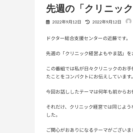
先週の「クリニッ
最
2022年9月12日
2022年9月12日
終
更
ドクター総合支援センターの近藤です。
新
日
時
先週の「クリニック経営よもやま話」を
:
この番組では私が日々クリニックのお手
たことをコンパクトにお伝えしています
今回お話ししたテーマは何年も前からお
それだけ、クリニック経営では同じよう
した。
ご関心がおありになるテーマがございま