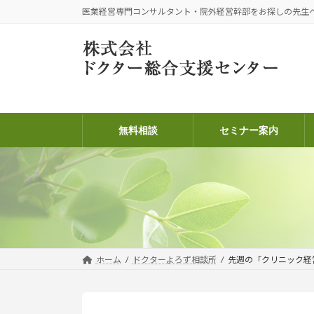
コ
ナ
医業経営専門コンサルタント・院外経営幹部をお探しの先生
ン
ビ
テ
ゲ
ン
ー
ツ
シ
へ
ョ
ス
ン
キ
に
無料相談
セミナー案内
ッ
移
プ
動
ホーム
ドクターよろず相談所
先週の「クリニック経