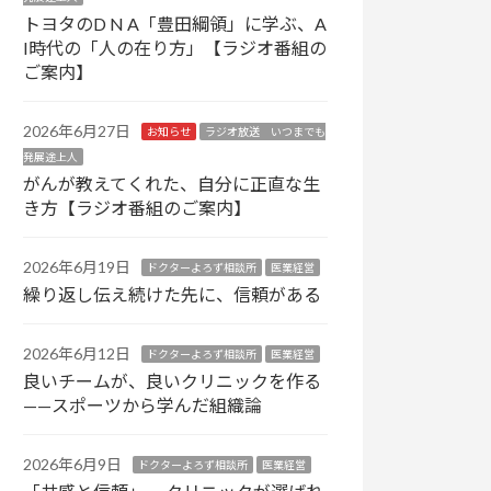
トヨタのD N A「豊田綱領」に学ぶ、A
I時代の「人の在り方」【ラジオ番組の
ご案内】
2026年6月27日
お知らせ
ラジオ放送 いつまでも
発展途上人
がんが教えてくれた、自分に正直な生
き方【ラジオ番組のご案内】
2026年6月19日
ドクターよろず相談所
医業経営
繰り返し伝え続けた先に、信頼がある
2026年6月12日
ドクターよろず相談所
医業経営
良いチームが、良いクリニックを作る
——スポーツから学んだ組織論
2026年6月9日
ドクターよろず相談所
医業経営