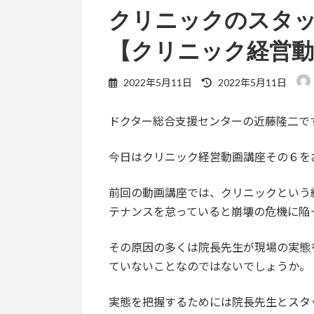
クリニックのスタ
【クリニック経営動
最
2022年5月11日
2022年5月11日
終
更
ドクター総合支援センターの近藤隆二で
新
日
時
今日はクリニック経営動画講座その６を
:
前回の動画講座では、クリニックという
テナンスを怠っていると崩壊の危機に陥
その原因の多くは院長先生が現場の実態
ていないことなのではないでしょうか。
実態を把握するためには院長先生とスタ