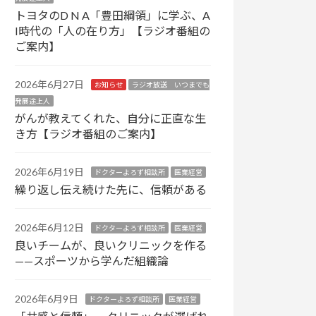
トヨタのD N A「豊田綱領」に学ぶ、A
I時代の「人の在り方」【ラジオ番組の
ご案内】
2026年6月27日
お知らせ
ラジオ放送 いつまでも
発展途上人
がんが教えてくれた、自分に正直な生
き方【ラジオ番組のご案内】
2026年6月19日
ドクターよろず相談所
医業経営
繰り返し伝え続けた先に、信頼がある
2026年6月12日
ドクターよろず相談所
医業経営
良いチームが、良いクリニックを作る
——スポーツから学んだ組織論
2026年6月9日
ドクターよろず相談所
医業経営