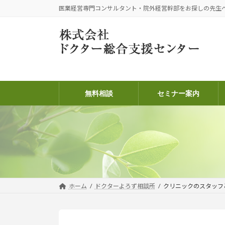
コ
ナ
医業経営専門コンサルタント・院外経営幹部をお探しの先生
ン
ビ
テ
ゲ
ン
ー
ツ
シ
へ
ョ
ス
ン
キ
に
無料相談
セミナー案内
ッ
移
プ
動
ホーム
ドクターよろず相談所
クリニックのスタッフ