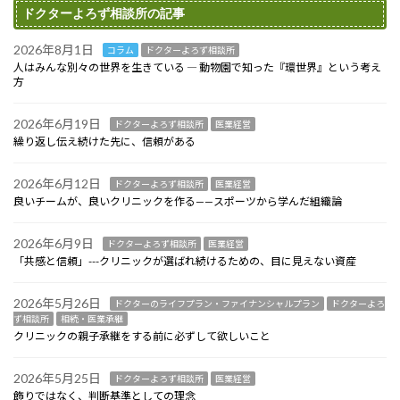
ドクターよろず相談所の記事
2026年8月1日
コラム
ドクターよろず相談所
人はみんな別々の世界を生きている ― 動物園で知った『環世界』という考え
方
2026年6月19日
ドクターよろず相談所
医業経営
繰り返し伝え続けた先に、信頼がある
2026年6月12日
ドクターよろず相談所
医業経営
良いチームが、良いクリニックを作る——スポーツから学んだ組織論
2026年6月9日
ドクターよろず相談所
医業経営
「共感と信頼」---クリニックが選ばれ続けるための、目に見えない資産
2026年5月26日
ドクターのライフプラン・ファイナンシャルプラン
ドクターよろ
ず相談所
相続・医業承継
クリニックの親子承継をする前に必ずして欲しいこと
2026年5月25日
ドクターよろず相談所
医業経営
飾りではなく、判断基準としての理念