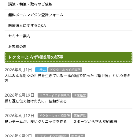
講演・執筆・取材のご依頼
無料メールマガジン登録フォーム
医療法人に関するQ&A
セミナー案内
お客様の声
ドクターよろず相談所の記事
2026年8月1日
コラム
ドクターよろず相談所
人はみんな別々の世界を生きている ― 動物園で知った『環世界』という考え
方
2026年6月19日
ドクターよろず相談所
医業経営
繰り返し伝え続けた先に、信頼がある
2026年6月12日
ドクターよろず相談所
医業経営
良いチームが、良いクリニックを作る——スポーツから学んだ組織論
2026年6月9日
ドクターよろず相談所
医業経営