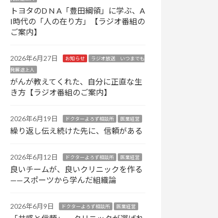
トヨタのD N A「豊田綱領」に学ぶ、A
I時代の「人の在り方」【ラジオ番組の
ご案内】
2026年6月27日
お知らせ
ラジオ放送 いつまでも
発展途上人
がんが教えてくれた、自分に正直な生
き方【ラジオ番組のご案内】
2026年6月19日
ドクターよろず相談所
医業経営
繰り返し伝え続けた先に、信頼がある
2026年6月12日
ドクターよろず相談所
医業経営
良いチームが、良いクリニックを作る
——スポーツから学んだ組織論
2026年6月9日
ドクターよろず相談所
医業経営