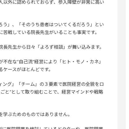
人以外に認められておらず、参入障壁が非常に高い
ろう」、「そのうち患者はついてくるだろう」とい
に苦戦している院長先生がいることも事実です。
院長先生から日々「よろず相談」が舞い込みます。
が不在な“自己流”経営により「ヒト・モノ・カネ」
るケースがほとんどです。
ィング」「チーム」の３要素で医院経営の全貌をロ
分ごと”として取り組むことで、経営マインドや戦略
。
を学ぶためのものではありません。
真剣に医院開業を検討しているドクターや、医院開業