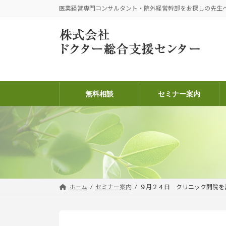
コ
ナ
医業経営専門コンサルタント・院外経営幹部をお探しの先生
ン
ビ
テ
ゲ
ン
ー
ツ
シ
へ
ョ
ス
ン
キ
に
無料相談
セミナー案内
ッ
移
プ
動
ホーム
セミナー案内
９月２４日 クリニック開院を