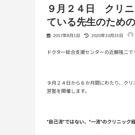
９月２４日 クリニ
ている先生のため
最
2017年8月1日
2020年10月31日
終
更
ドクター総合支援センターの近藤隆二で
新
日
時
:
９月２４日から６か月間にわたり、クリ
営塾を開催します。
“自己流”ではない、“一流”のクリニック