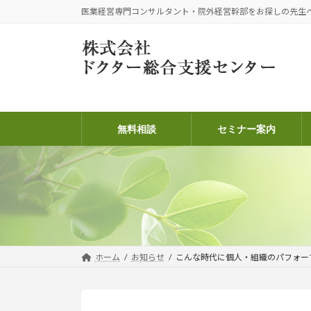
コ
ナ
医業経営専門コンサルタント・院外経営幹部をお探しの先生
ン
ビ
テ
ゲ
ン
ー
ツ
シ
へ
ョ
ス
ン
キ
に
無料相談
セミナー案内
ッ
移
プ
動
ホーム
お知らせ
こんな時代に個人・組織のパフォー