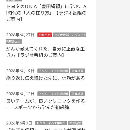
トヨタのD N A「豊田綱領」に学ぶ、A
I時代の「人の在り方」【ラジオ番組の
ご案内】
2026年6月27日
お知らせ
ラジオ放送 いつまでも
発展途上人
がんが教えてくれた、自分に正直な生
き方【ラジオ番組のご案内】
2026年6月19日
ドクターよろず相談所
医業経営
繰り返し伝え続けた先に、信頼がある
2026年6月12日
ドクターよろず相談所
医業経営
良いチームが、良いクリニックを作る
——スポーツから学んだ組織論
2026年6月9日
ドクターよろず相談所
医業経営