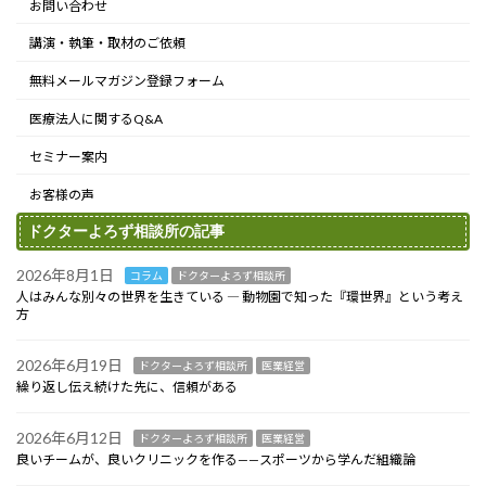
お問い合わせ
講演・執筆・取材のご依頼
無料メールマガジン登録フォーム
医療法人に関するQ&A
セミナー案内
お客様の声
ドクターよろず相談所の記事
2026年8月1日
コラム
ドクターよろず相談所
人はみんな別々の世界を生きている ― 動物園で知った『環世界』という考え
方
2026年6月19日
ドクターよろず相談所
医業経営
繰り返し伝え続けた先に、信頼がある
2026年6月12日
ドクターよろず相談所
医業経営
良いチームが、良いクリニックを作る——スポーツから学んだ組織論