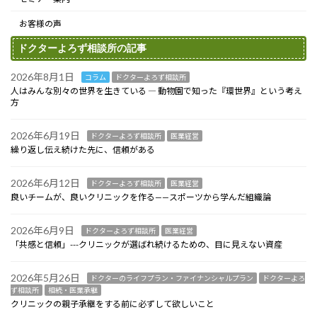
お客様の声
ドクターよろず相談所の記事
2026年8月1日
コラム
ドクターよろず相談所
人はみんな別々の世界を生きている ― 動物園で知った『環世界』という考え
方
2026年6月19日
ドクターよろず相談所
医業経営
繰り返し伝え続けた先に、信頼がある
2026年6月12日
ドクターよろず相談所
医業経営
良いチームが、良いクリニックを作る——スポーツから学んだ組織論
2026年6月9日
ドクターよろず相談所
医業経営
「共感と信頼」---クリニックが選ばれ続けるための、目に見えない資産
2026年5月26日
ドクターのライフプラン・ファイナンシャルプラン
ドクターよろ
ず相談所
相続・医業承継
クリニックの親子承継をする前に必ずして欲しいこと