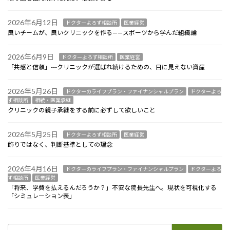
2026年6月12日
ドクターよろず相談所
医業経営
良いチームが、良いクリニックを作る——スポーツから学んだ組織論
2026年6月9日
ドクターよろず相談所
医業経営
「共感と信頼」---クリニックが選ばれ続けるための、目に見えない資産
2026年5月26日
ドクターのライフプラン・ファイナンシャルプラン
ドクターよろ
ず相談所
相続・医業承継
クリニックの親子承継をする前に必ずして欲しいこと
2026年5月25日
ドクターよろず相談所
医業経営
飾りではなく、判断基準としての理念
2026年4月16日
ドクターのライフプラン・ファイナンシャルプラン
ドクターよろ
ず相談所
医業経営
「将来、学費を払えるんだろうか？」不安な院長先生へ。現状を可視化する
「シミュレーション表」
検