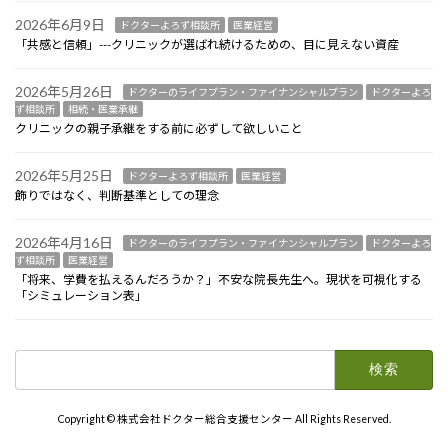
2026年6月9日
ドクターよろず相談所
医業経営
「共感と信頼」---クリニックが選ばれ続けるための、目に見えない資産
2026年5月26日
ドクターのライフプラン・ファイナンシャルプラン
ドクターよろ
ず相談所
相続・医業承継
クリニックの親子承継をする前に必ずして欲しいこと
2026年5月25日
ドクターよろず相談所
医業経営
飾りではなく、判断基準としての理念
2026年4月16日
ドクターのライフプラン・ファイナンシャルプラン
ドクターよろ
ず相談所
医業経営
「将来、学費を払えるんだろうか？」不安な院長先生へ。現状を可視化する
「シミュレーション表」
検
索:
Copyright © 株式会社ドクター総合支援センター All Rights Reserved.