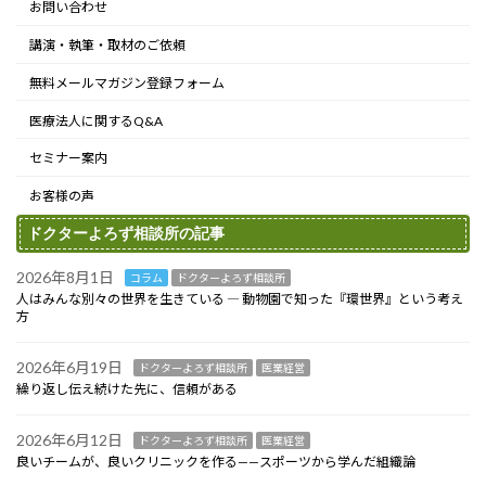
お問い合わせ
講演・執筆・取材のご依頼
無料メールマガジン登録フォーム
医療法人に関するQ&A
セミナー案内
お客様の声
ドクターよろず相談所の記事
2026年8月1日
コラム
ドクターよろず相談所
人はみんな別々の世界を生きている ― 動物園で知った『環世界』という考え
方
2026年6月19日
ドクターよろず相談所
医業経営
繰り返し伝え続けた先に、信頼がある
2026年6月12日
ドクターよろず相談所
医業経営
良いチームが、良いクリニックを作る——スポーツから学んだ組織論