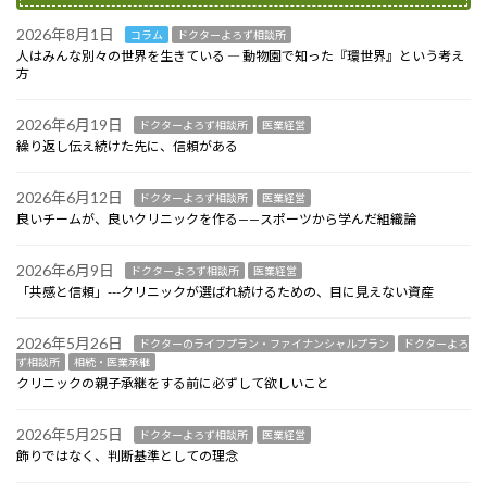
2026年8月1日
コラム
ドクターよろず相談所
人はみんな別々の世界を生きている ― 動物園で知った『環世界』という考え
方
2026年6月19日
ドクターよろず相談所
医業経営
繰り返し伝え続けた先に、信頼がある
2026年6月12日
ドクターよろず相談所
医業経営
良いチームが、良いクリニックを作る——スポーツから学んだ組織論
2026年6月9日
ドクターよろず相談所
医業経営
「共感と信頼」---クリニックが選ばれ続けるための、目に見えない資産
2026年5月26日
ドクターのライフプラン・ファイナンシャルプラン
ドクターよろ
ず相談所
相続・医業承継
クリニックの親子承継をする前に必ずして欲しいこと
2026年5月25日
ドクターよろず相談所
医業経営
飾りではなく、判断基準としての理念