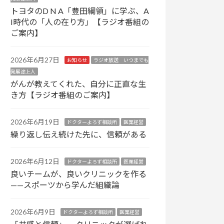
トヨタのD N A「豊田綱領」に学ぶ、A
I時代の「人の在り方」【ラジオ番組の
ご案内】
2026年6月27日
お知らせ
ラジオ放送 いつまでも
発展途上人
がんが教えてくれた、自分に正直な生
き方【ラジオ番組のご案内】
2026年6月19日
ドクターよろず相談所
医業経営
繰り返し伝え続けた先に、信頼がある
2026年6月12日
ドクターよろず相談所
医業経営
良いチームが、良いクリニックを作る
——スポーツから学んだ組織論
2026年6月9日
ドクターよろず相談所
医業経営