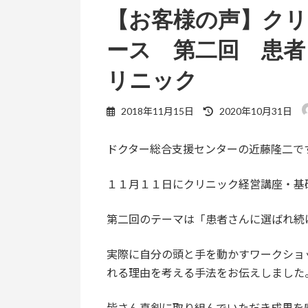
【お客様の声】クリ
ース 第二回 患者
リニック
最
2018年11月15日
2020年10月31日
終
更
ドクター総合支援センターの近藤隆二で
新
日
時
１１月１１日にクリニック経営講座・基
:
第二回のテーマは「患者さんに選ばれ続
実際に自分の頭と手を動かすワークショ
れる理由を考える手法をお伝えしました
皆さん真剣に取り組んでいただき成果を