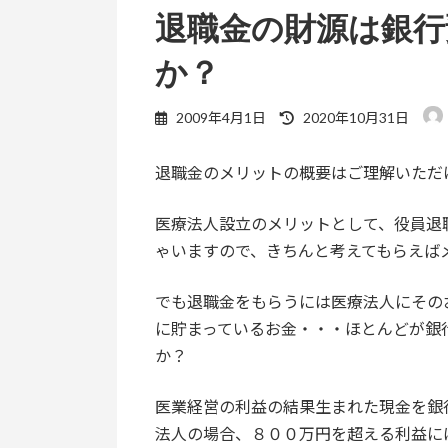
退職金の財源は銀
か？
最
2009年4月1日
2020年10月31日
終
更
退職金のメリットの概要はご理解いただ
新
日
時
医療法人設立のメリットとして、役員退
:
ゃいますので、きちんと考えてもらえば
でも退職金をもらうには医療法人にその
に貯まっているお金・・・ほとんどが銀
か？
医業経営の利益の結果生まれた現金を銀
法人の場合、８００万円を超える利益に