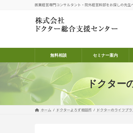
コ
ナ
医業経営専門コンサルタント・院外経営幹部をお探しの先生
ン
ビ
テ
ゲ
ン
ー
ツ
シ
へ
ョ
ス
ン
キ
に
無料相談
セミナー案内
ッ
移
プ
動
ドクター
ホーム
ドクターよろず相談所
ドクターのライフプラ