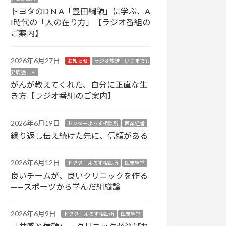
トヨタのD N A「豊田綱領」に学ぶ、A
I時代の「人の在り方」【ラジオ番組の
ご案内】
2026年6月27日
お知らせ
ラジオ放送 いつまでも
発展途上人
がんが教えてくれた、自分に正直な生
き方【ラジオ番組のご案内】
2026年6月19日
ドクターよろず相談所
医業経営
繰り返し伝え続けた先に、信頼がある
2026年6月12日
ドクターよろず相談所
医業経営
良いチームが、良いクリニックを作る
——スポーツから学んだ組織論
2026年6月9日
ドクターよろず相談所
医業経営