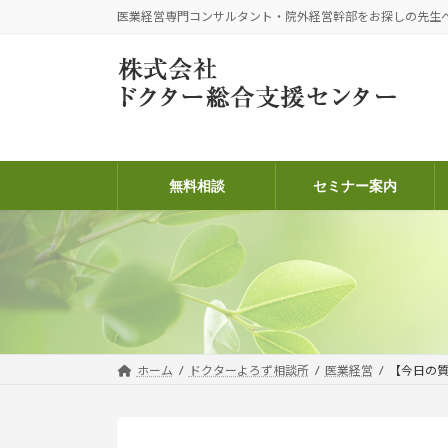
コ
ナ
医業経営専門コンサルタント・院外経営幹部をお探しの先生
ン
ビ
テ
ゲ
ン
ー
ツ
シ
へ
ョ
ス
ン
キ
に
無料相談
セミナー案内
ッ
移
プ
動
ホーム
ドクターよろず相談所
医業経営
【今日の