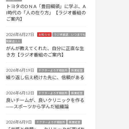
トヨタのD N A「豊田綱領」に学ぶ、A
I時代の「人の在り方」【ラジオ番組の
ご案内】
2026年6月27日
お知らせ
ラジオ放送 いつまでも
発展途上人
がんが教えてくれた、自分に正直な生
き方【ラジオ番組のご案内】
2026年6月19日
ドクターよろず相談所
医業経営
繰り返し伝え続けた先に、信頼がある
2026年6月12日
ドクターよろず相談所
医業経営
良いチームが、良いクリニックを作る
——スポーツから学んだ組織論
2026年6月9日
ドクターよろず相談所
医業経営