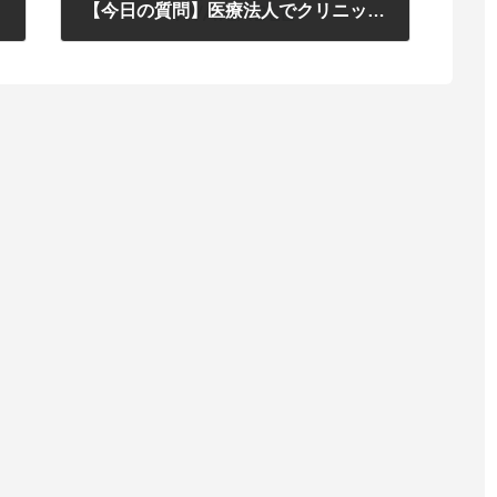
ラ⇒
【今日の質問】医療法人でクリニックを開設しています。患者さんに治療のための器具を販売していたところ、保健所から物販をしてはいけないと言われました。クリニックで物販をしてはいけないのでしょうか？ 【答え】はコチラ⇒
2011年7月25日