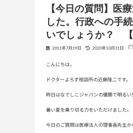
【今日の質問】医療
した。行政への手
いでしょうか？ 
最
2011年7月19日
2020年10月31日
終
更
こんにちは。
新
日
時
ドクターよろず相談所の近藤隆二です。
:
昨日はなでしこジャパンの優勝で明るい
暑い夏を乗り切る力をいただけました。
今日のご質問は医療法人の理事長先生か