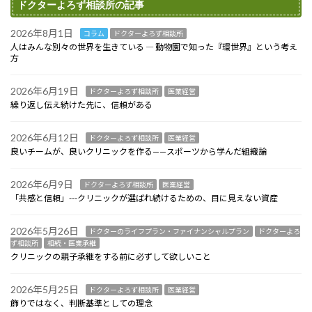
ドクターよろず相談所の記事
2026年8月1日
コラム
ドクターよろず相談所
人はみんな別々の世界を生きている ― 動物園で知った『環世界』という考え
方
2026年6月19日
ドクターよろず相談所
医業経営
繰り返し伝え続けた先に、信頼がある
2026年6月12日
ドクターよろず相談所
医業経営
良いチームが、良いクリニックを作る——スポーツから学んだ組織論
2026年6月9日
ドクターよろず相談所
医業経営
「共感と信頼」---クリニックが選ばれ続けるための、目に見えない資産
2026年5月26日
ドクターのライフプラン・ファイナンシャルプラン
ドクターよろ
ず相談所
相続・医業承継
クリニックの親子承継をする前に必ずして欲しいこと
2026年5月25日
ドクターよろず相談所
医業経営
飾りではなく、判断基準としての理念