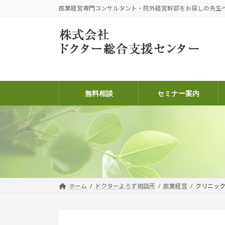
コ
ナ
医業経営専門コンサルタント・院外経営幹部をお探しの先生
ン
ビ
テ
ゲ
ン
ー
ツ
シ
へ
ョ
ス
ン
キ
に
無料相談
セミナー案内
ッ
移
プ
動
ホーム
ドクターよろず相談所
医業経営
クリニッ