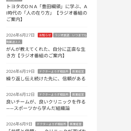
トヨタのD N A「豊田綱領」に学ぶ、A
I時代の「人の在り方」【ラジオ番組の
ご案内】
2026年6月27日
お知らせ
ラジオ放送 いつまでも
発展途上人
がんが教えてくれた、自分に正直な生
き方【ラジオ番組のご案内】
2026年6月19日
ドクターよろず相談所
医業経営
繰り返し伝え続けた先に、信頼がある
2026年6月12日
ドクターよろず相談所
医業経営
良いチームが、良いクリニックを作る
——スポーツから学んだ組織論
2026年6月9日
ドクターよろず相談所
医業経営