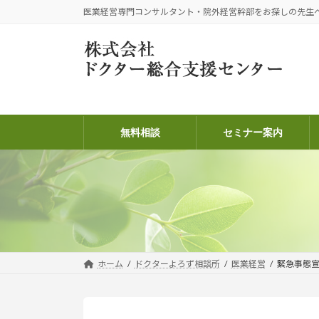
コ
ナ
医業経営専門コンサルタント・院外経営幹部をお探しの先生
ン
ビ
テ
ゲ
ン
ー
ツ
シ
へ
ョ
ス
ン
キ
に
無料相談
セミナー案内
ッ
移
プ
動
ホーム
ドクターよろず相談所
医業経営
緊急事態