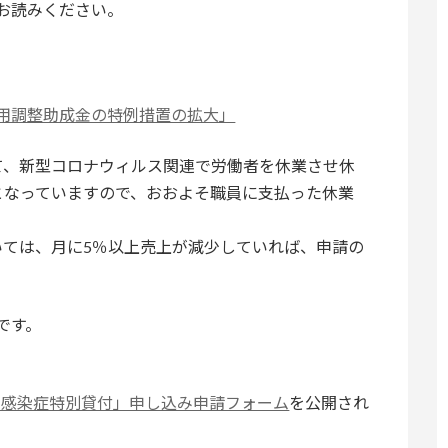
お読みください。
用調整助成金の特例措置の拡大」
として、新型コロナウィルス関連で労働者を休業させ休
となっていますので、おおよそ職員に支払った休業
。
ついては、月に5％以上売上が減少していれば、申請の
です。
ス感染症特別貸付」申し込み申請フォーム
を公開され