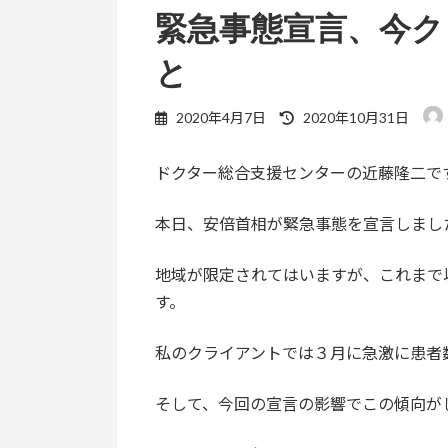
緊急事態宣言、今
と
最
2020年4月7日
2020年10月31日
終
更
ドクター総合支援センターの近藤隆二で
新
日
時
本日、安倍首相が緊急事態を宣言しまし
:
地域が限定されてはいますが、これまで
す。
私のクライアントでは３月に急激に患者
そして、今回の宣言の影響でこの傾向が