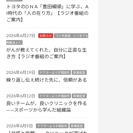
トヨタのD N A「豊田綱領」に学ぶ、A
I時代の「人の在り方」【ラジオ番組の
ご案内】
2026年6月27日
お知らせ
ラジオ放送 いつまでも
発展途上人
がんが教えてくれた、自分に正直な生
き方【ラジオ番組のご案内】
2026年6月19日
ドクターよろず相談所
医業経営
繰り返し伝え続けた先に、信頼がある
2026年6月12日
ドクターよろず相談所
医業経営
良いチームが、良いクリニックを作る
——スポーツから学んだ組織論
2026年6月9日
ドクターよろず相談所
医業経営