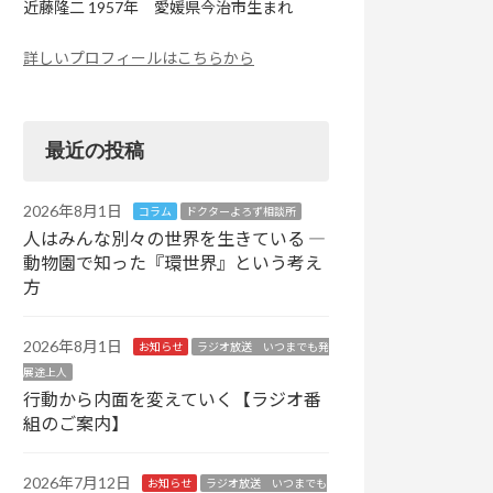
近藤隆二 1957年 愛媛県今治市生まれ
詳しいプロフィールはこちらから
最近の投稿
2026年8月1日
コラム
ドクターよろず相談所
人はみんな別々の世界を生きている ―
動物園で知った『環世界』という考え
方
2026年8月1日
お知らせ
ラジオ放送 いつまでも発
展途上人
行動から内面を変えていく【ラジオ番
組のご案内】
2026年7月12日
お知らせ
ラジオ放送 いつまでも