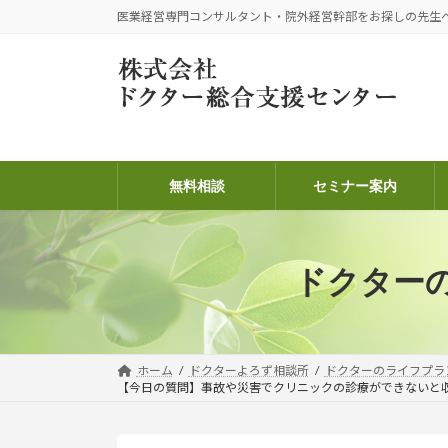
コ
ナ
医業経営専門コンサルタント・院外経営幹部をお探しの先生
ン
ビ
テ
ゲ
ン
ー
ツ
シ
へ
ョ
ス
ン
キ
に
無料相談
セミナー案内
ッ
移
プ
動
ドクター
ホーム
ドクターよろず相談所
ドクターのライフプラ
【今日の質問】事故や災害でクリニックの診療ができないと