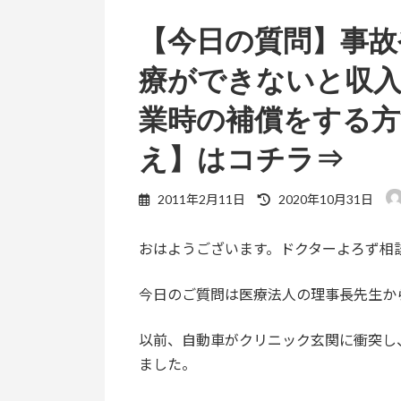
【今日の質問】事故
療ができないと収
業時の補償をする方
え】はコチラ⇒
最
2011年2月11日
2020年10月31日
終
更
おはようございます。ドクターよろず相
新
日
時
今日のご質問は医療法人の理事長先生か
:
以前、自動車がクリニック玄関に衝突し
ました。