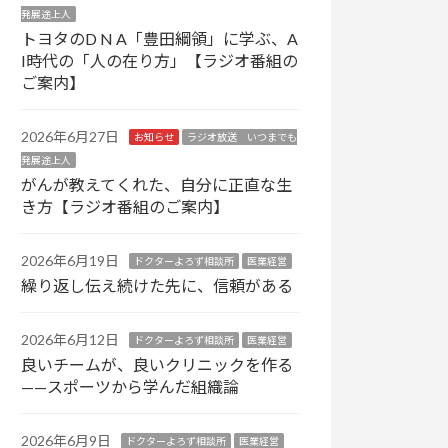
発展途上人
トヨタのD N A「豊田綱領」に学ぶ、A
I時代の「人の在り方」【ラジオ番組の
ご案内】
2026年6月27日
お知らせ
ラジオ放送 いつまでも
発展途上人
がんが教えてくれた、自分に正直な生
き方【ラジオ番組のご案内】
2026年6月19日
ドクターよろず相談所
医業経営
繰り返し伝え続けた先に、信頼がある
2026年6月12日
ドクターよろず相談所
医業経営
良いチームが、良いクリニックを作る
——スポーツから学んだ組織論
2026年6月9日
ドクターよろず相談所
医業経営