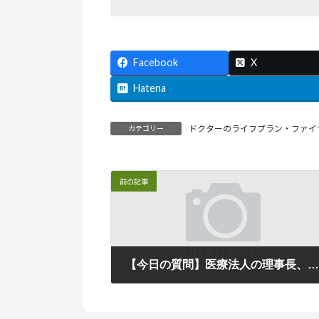
Facebook
X
Hatena
ドクターのライフプラン・ファイ
カテゴリー
前の記事
【今日の質問】医療法人の理事長、理事が人間ドックを受けました。医療法人の経費にできないと税理士さんに言われたのですがだめでなのでしょうか？ 【答え】はコチ
2011年2月10日