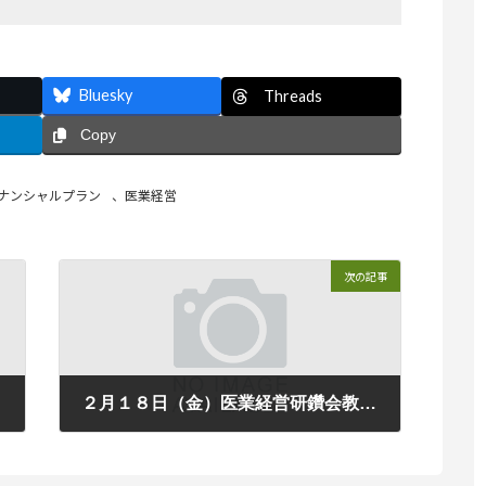
Bluesky
Threads
Copy
ナンシャルプラン
、
医業経営
次の記事
ラ⇒
２月１８日（金）医業経営研鑽会教育研修会を行います。テーマは【コンサルタントが知っておきたい個別指導と立入検査に関する基礎知識】です。体験参加受付中。
2011年2月14日