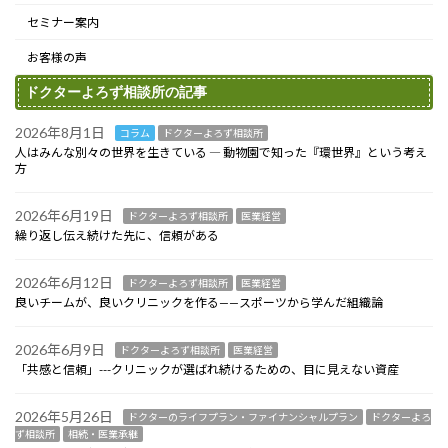
セミナー案内
お客様の声
ドクターよろず相談所の記事
2026年8月1日
コラム
ドクターよろず相談所
人はみんな別々の世界を生きている ― 動物園で知った『環世界』という考え
方
2026年6月19日
ドクターよろず相談所
医業経営
繰り返し伝え続けた先に、信頼がある
2026年6月12日
ドクターよろず相談所
医業経営
良いチームが、良いクリニックを作る——スポーツから学んだ組織論
2026年6月9日
ドクターよろず相談所
医業経営
「共感と信頼」---クリニックが選ばれ続けるための、目に見えない資産
2026年5月26日
ドクターのライフプラン・ファイナンシャルプラン
ドクターよろ
ず相談所
相続・医業承継