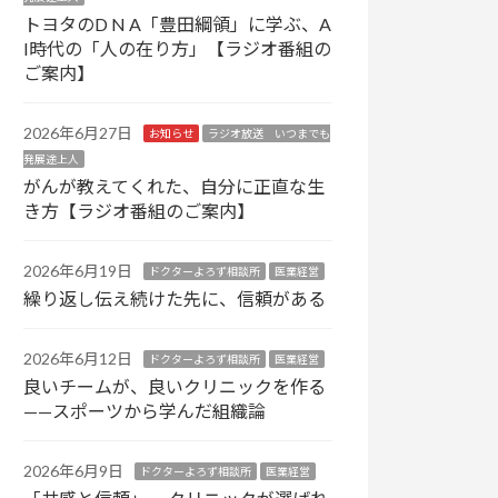
トヨタのD N A「豊田綱領」に学ぶ、A
I時代の「人の在り方」【ラジオ番組の
ご案内】
2026年6月27日
お知らせ
ラジオ放送 いつまでも
発展途上人
がんが教えてくれた、自分に正直な生
き方【ラジオ番組のご案内】
2026年6月19日
ドクターよろず相談所
医業経営
繰り返し伝え続けた先に、信頼がある
2026年6月12日
ドクターよろず相談所
医業経営
良いチームが、良いクリニックを作る
——スポーツから学んだ組織論
2026年6月9日
ドクターよろず相談所
医業経営