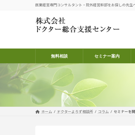
コ
ナ
医業経営専門コンサルタント・院外経営幹部をお探しの先生
ン
ビ
テ
ゲ
ン
ー
ツ
シ
へ
ョ
ス
ン
キ
に
無料相談
セミナー案内
ッ
移
プ
動
ホーム
ドクターよろず相談所
コラム
セミナーを