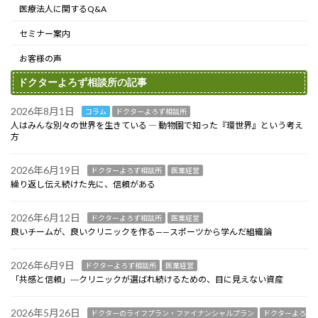
医療法人に関するQ&A
セミナー案内
お客様の声
ドクターよろず相談所の記事
2026年8月1日
コラム
ドクターよろず相談所
人はみんな別々の世界を生きている ― 動物園で知った『環世界』という考え
方
2026年6月19日
ドクターよろず相談所
医業経営
繰り返し伝え続けた先に、信頼がある
2026年6月12日
ドクターよろず相談所
医業経営
良いチームが、良いクリニックを作る——スポーツから学んだ組織論
2026年6月9日
ドクターよろず相談所
医業経営
「共感と信頼」---クリニックが選ばれ続けるための、目に見えない資産
2026年5月26日
ドクターのライフプラン・ファイナンシャルプラン
ドクターよろ