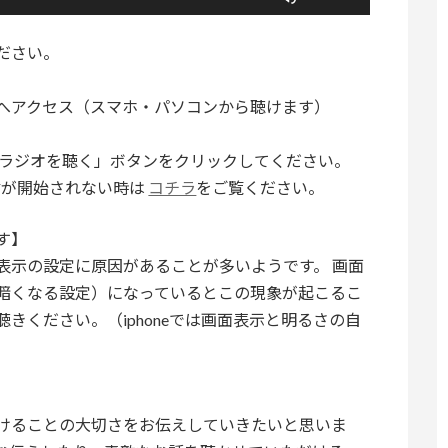
リ
ュ
ださい。
ー
ム
へアクセス（スマホ・パソコンから聴けます）
調
節
「ラジオを聴く」ボタンをクリックしてください。
に
信が開始されない時は
コチラ
をご覧ください。
は
上
す】
下
表示の設定に原因があることが多いようです。 画面
矢
暗くなる設定）になっているとこの現象が起こるこ
印
きください。（iphoneでは画面表示と明るさの自
キ
ー
を
使
けることの大切さをお伝えしていきたいと思いま
っ