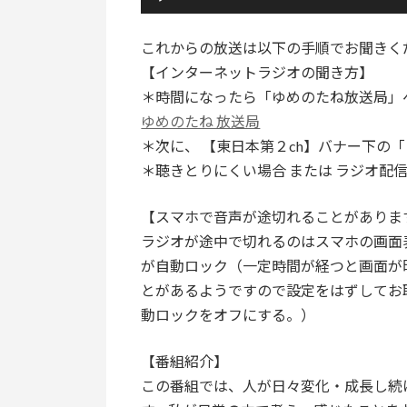
声
プ
これからの放送は以下の手順でお聞きく
レ
【インターネットラジオの聞き方】
ー
＊時間になったら「ゆめのたね放送局」
ヤ
ゆめのたね 放送局
ー
＊次に、 【東日本第２ch】バナー下の
＊聴きとりにくい場合 または ラジオ配
【スマホで音声が途切れることがありま
ラジオが途中で切れるのはスマホの画面
が自動ロック（一定時間が経つと画面が
とがあるようですので設定をはずしてお聴
動ロックをオフにする。）
【番組紹介】
この番組では、人が日々変化・成長し続