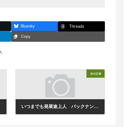
Bluesky
Threads
Copy
人
次の記事
る
いつまでも発展途上人 バックナンバー ２０２０年８月（２）心と言葉を一致させてシンプルにダイレクトに伝える
2021年1月11日