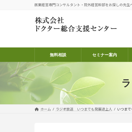
コ
ナ
医業経営専門コンサルタント・院外経営幹部をお探しの先生
ン
ビ
テ
ゲ
ン
ー
ツ
シ
へ
ョ
ス
ン
キ
に
無料相談
セミナー案内
ッ
移
プ
動
ラ
ホーム
ラジオ放送 いつまでも発展途上人
いつまで