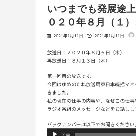
いつまでも発展途
０２０年８月（１）
最
2021年1月11日
2021年1月11日
終
更
放送日：２０２０年８月６日（木）
新
日
再放送日：８月１３日（木）
時
:
第一回目の放送です。
今回はゆめのたね放送局東日本統括マネ
きました。
私の現在の仕事の内容や、なぜこの仕事
ラジオ番組のメッセージなどをお話しし
バックナンバーは以下でお聞きください
音
00:00