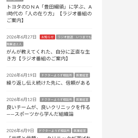
トヨタのD N A「豊田綱領」に学ぶ、A
I時代の「人の在り方」【ラジオ番組の
ご案内】
2026年6月27日
お知らせ
ラジオ放送 いつまでも
発展途上人
がんが教えてくれた、自分に正直な生
き方【ラジオ番組のご案内】
2026年6月19日
ドクターよろず相談所
医業経営
繰り返し伝え続けた先に、信頼がある
2026年6月12日
ドクターよろず相談所
医業経営
良いチームが、良いクリニックを作る
——スポーツから学んだ組織論
2026年6月9日
ドクターよろず相談所
医業経営