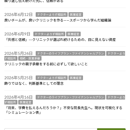
繰り返し伝え続けた先に、信頼がある
2026年6月12日
ドクターよろず相談所
医業経営
良いチームが、良いクリニックを作る——スポーツから学んだ組織論
2026年6月9日
ドクターよろず相談所
医業経営
「共感と信頼」---クリニックが選ばれ続けるための、目に見えない資産
2026年5月26日
ドクターのライフプラン・ファイナンシャルプラン
ドクターよろ
ず相談所
相続・医業承継
クリニックの親子承継をする前に必ずして欲しいこと
2026年5月25日
ドクターよろず相談所
医業経営
飾りではなく、判断基準としての理念
2026年4月16日
ドクターのライフプラン・ファイナンシャルプラン
ドクターよろ
ず相談所
医業経営
「将来、学費を払えるんだろうか？」不安な院長先生へ。現状を可視化する
「シミュレーション表」