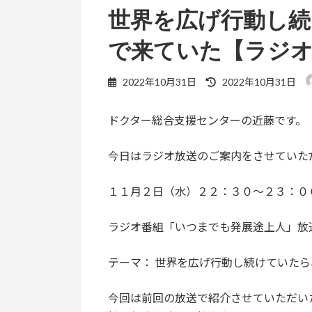
世界を広げ行動し
で来ていた【ラジ
最
2022年10月31日
2022年10月31日
終
更
ドクター総合支援センターの近藤です。
新
日
時
今日はラジオ放送のご案内をさせていた
:
１１月２日（水）２２：３０〜２３：０
ラジオ番組「いつまでも発展途上人」放
テーマ： 世界を広げ行動し続けていた
今回は前回の放送で紹介させていただ