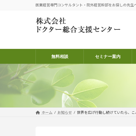
コ
ナ
医業経営専門コンサルタント・院外経営幹部をお探しの先生
ン
ビ
テ
ゲ
ン
ー
ツ
シ
へ
ョ
ス
ン
キ
に
無料相談
セミナー案内
ッ
移
プ
動
ホーム
お知らせ
世界を広げ行動し続けていたら、こ