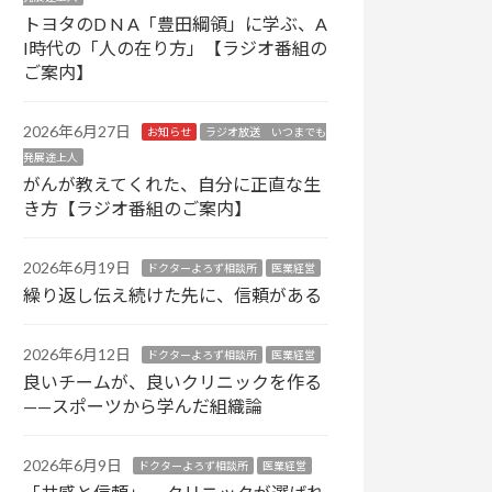
トヨタのD N A「豊田綱領」に学ぶ、A
I時代の「人の在り方」【ラジオ番組の
ご案内】
2026年6月27日
お知らせ
ラジオ放送 いつまでも
発展途上人
がんが教えてくれた、自分に正直な生
き方【ラジオ番組のご案内】
2026年6月19日
ドクターよろず相談所
医業経営
繰り返し伝え続けた先に、信頼がある
2026年6月12日
ドクターよろず相談所
医業経営
良いチームが、良いクリニックを作る
——スポーツから学んだ組織論
2026年6月9日
ドクターよろず相談所
医業経営