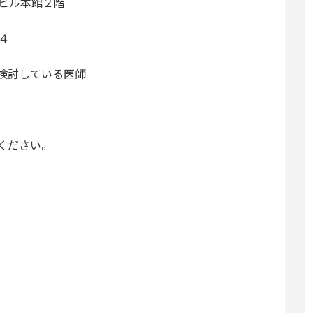
館ビル本館２階
４
検討している医師
ください。