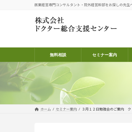
コ
ナ
医業経営専門コンサルタント・院外経営幹部をお探しの先生
ン
ビ
テ
ゲ
ン
ー
ツ
シ
へ
ョ
ス
ン
キ
に
無料相談
セミナー案内
ッ
移
プ
動
ホーム
セミナー案内
３月１２日勉強会のご案内 ク