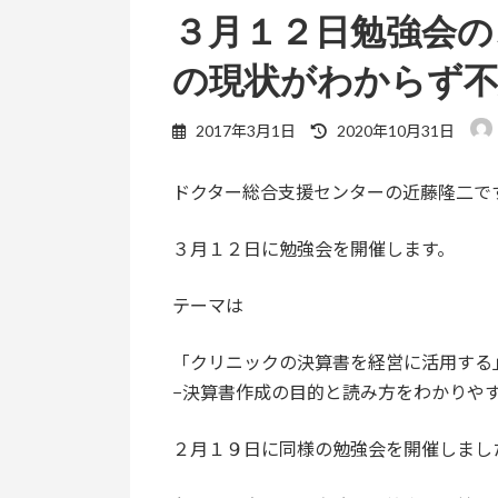
３月１２日勉強会の
の現状がわからず
最
2017年3月1日
2020年10月31日
終
更
ドクター総合支援センターの近藤隆二で
新
日
時
３月１２日に勉強会を開催します。
:
テーマは
「クリニックの決算書を経営に活用する
−決算書作成の目的と読み方をわかりや
２月１９日に同様の勉強会を開催しまし