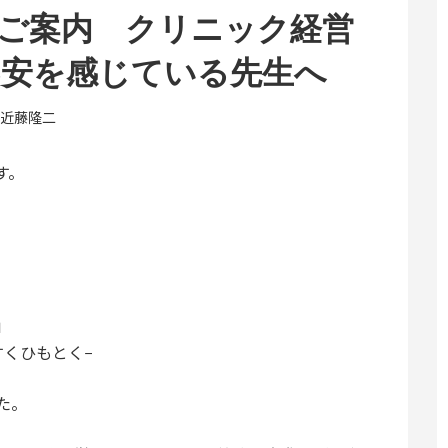
ご案内 クリニック経営
不安を感じている先生へ
近藤隆二
す。
」
すくひもとく−
た。