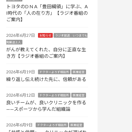
トヨタのD N A「豊田綱領」に学ぶ、A
I時代の「人の在り方」【ラジオ番組の
ご案内】
2026年6月27日
お知らせ
ラジオ放送 いつまでも
発展途上人
がんが教えてくれた、自分に正直な生
き方【ラジオ番組のご案内】
2026年6月19日
ドクターよろず相談所
医業経営
繰り返し伝え続けた先に、信頼がある
2026年6月12日
ドクターよろず相談所
医業経営
良いチームが、良いクリニックを作る
——スポーツから学んだ組織論
2026年6月9日
ドクターよろず相談所
医業経営